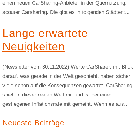
Neueste Beiträge
Neue Standorte, Ladesäulen und Fahrzeuge
Änderungen im Fuhrpark
Wir sind nominiert
Neue Fahrzeuge, Stadtfest Weil der Stadt,
Stromanbieter, etc.
Rückblick auf 2024 und wichtige Infos zum Laden
Kontakt
Ökostadt Renningen e.V.
Rutesheimer Straße 5
71272 Renningen