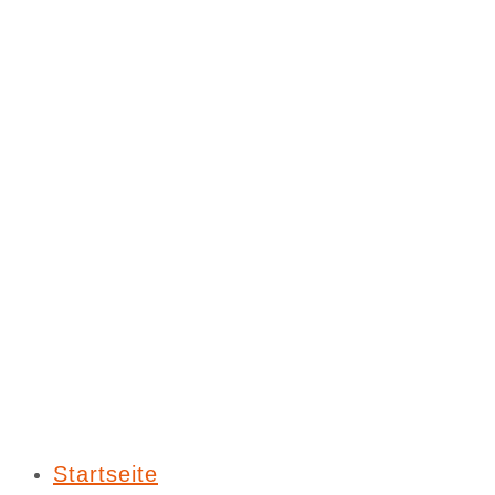
Startseite
So funktioniert’s
Fahrzeuge & Tarife
Über uns
Nutzer*in werden
Aktuelles
Nutzerbereich
Seite wählen
Verschiedenes zum
Frühjahr